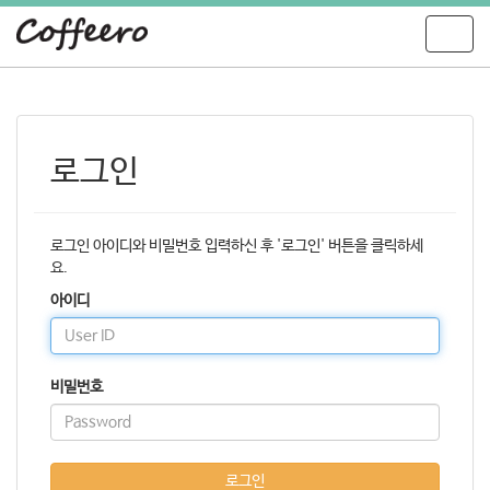
T
o
g
g
l
e
로그인
n
a
v
i
로그인 아이디와 비밀번호 입력하신 후 '로그인' 버튼을 클릭하세
g
요.
a
t
아이디
i
o
n
비밀번호
로그인