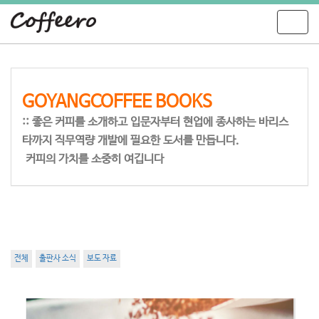
T
o
g
g
l
e
GOYANGCOFFEE BOOKS
n
:: 좋은 커피를 소개하고 입문자부터 현업에 종사하는 바리스
a
v
타까지 직무역량 개발에 필요한 도서를 만듭니다.
i
커피의 가치를 소중히 여깁니다
g
a
t
i
o
n
전체
출판사 소식
보도 자료